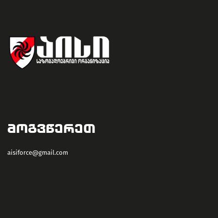
ᲛᲝᲒᲕᲬᲔᲠᲔᲗ
aisiforce@gmail.com