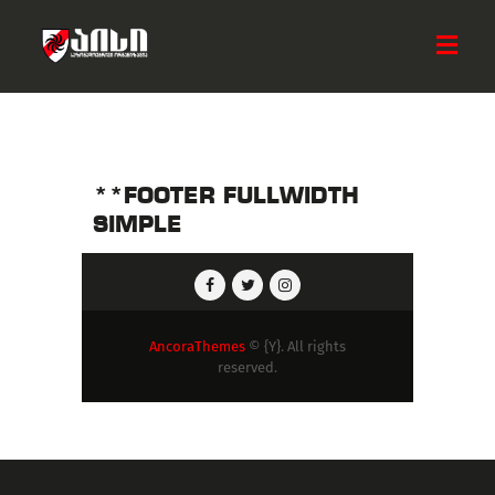
ᲛᲗᲐᲕᲐᲠᲘ
ᲩᲕᲔᲜ ᲨᲔᲡᲐᲮᲔᲑ
**FOOTER FULLWIDTH
ᲡᲘᲐᲮᲚᲔᲔᲑᲘ
SIMPLE
ᲐᲥᲢᲘᲕᲝᲑᲔᲑᲘ
ᲡᲐᲛᲮᲔᲓᲠᲝ ᲯᲒᲣᲤᲘ
ᲓᲐᲔᲮᲛᲐᲠᲔ ᲐᲘᲡᲡ
ᲙᲝᲜᲢᲐᲥᲢᲘ
AncoraThemes
© {Y}. All rights
reserved.