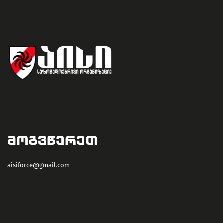
ᲛᲝᲒᲕᲬᲔᲠᲔᲗ
aisiforce@gmail.com