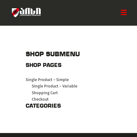
ᲛᲗᲐᲕᲐᲠᲘ
ᲩᲕᲔᲜ ᲨᲔᲡᲐᲮᲔᲑ
SHOP SUBMENU
ᲡᲘᲐᲮᲚᲔᲔᲑᲘ
SHOP PAGES
ᲐᲥᲢᲘᲕᲝᲑᲔᲑᲘ
ᲡᲐᲛᲮᲔᲓᲠᲝ ᲯᲒᲣᲤᲘ
Single Product – Simple
ᲓᲐᲔᲮᲛᲐᲠᲔ ᲐᲘᲡᲡ
SIngle Product – Variable
ᲙᲝᲜᲢᲐᲥᲢᲘ
Shopping Cart
Checkout
CATEGORIES