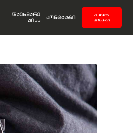
დაეხმარე
ᲒᲐᲮᲓᲘ
კონტაქტი
აისს
ᲐᲘᲡᲔᲚᲘ