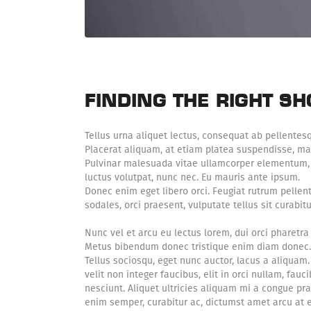
FINDING THE RIGHT S
Tellus urna aliquet lectus, consequat ab pellentes
Placerat aliquam, at etiam platea suspendisse, mat
Pulvinar malesuada vitae ullamcorper elementum, 
luctus volutpat, nunc nec. Eu mauris ante ipsum.
Donec enim eget libero orci. Feugiat rutrum pellen
sodales, orci praesent, vulputate tellus sit curabitu
Nunc vel et arcu eu lectus lorem, dui orci pharetra 
Metus bibendum donec tristique enim diam donec. Vit
Tellus sociosqu, eget nunc auctor, lacus a aliquam
velit non integer faucibus, elit in orci nullam, fau
nesciunt. Aliquet ultricies aliquam mi a congue p
enim semper, curabitur ac, dictumst amet arcu at e