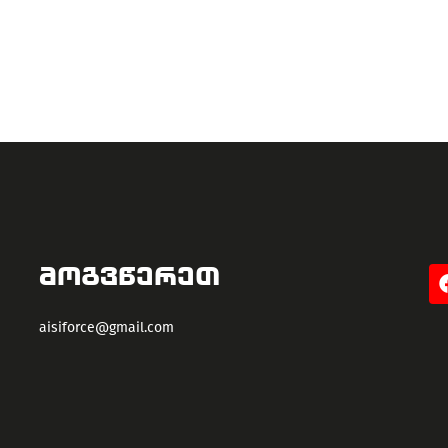
ᲛᲝᲒᲕᲬᲔᲠᲔᲗ
aisiforce@gmail.com