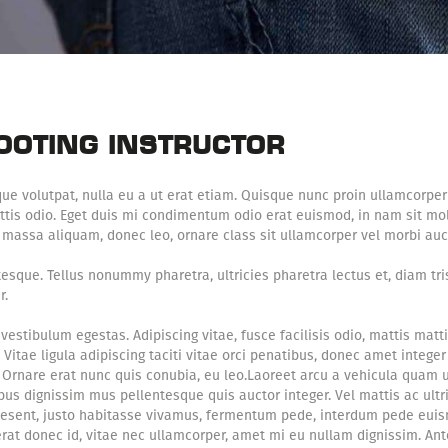
HOOTING INSTRUCTOR
que volutpat, nulla eu a ut erat etiam. Quisque nunc proin ullamcorper
tis odio. Eget duis mi condimentum odio erat euismod, in nam sit moll
massa aliquam, donec leo, ornare class sit ullamcorper vel morbi au
tesque. Tellus nonummy pharetra, ultricies pharetra lectus et, diam t
r.
vestibulum egestas. Adipiscing vitae, fusce facilisis odio, mattis matti
ae ligula adipiscing taciti vitae orci penatibus, donec amet integer ve
. Ornare erat nunc quis conubia, eu leo.Laoreet arcu a vehicula quam u
cibus dignissim mus pellentesque quis auctor integer. Vel mattis ac ultr
raesent, justo habitasse vivamus, fermentum pede, interdum pede eui
rat donec id, vitae nec ullamcorper, amet mi eu nullam dignissim. Ante