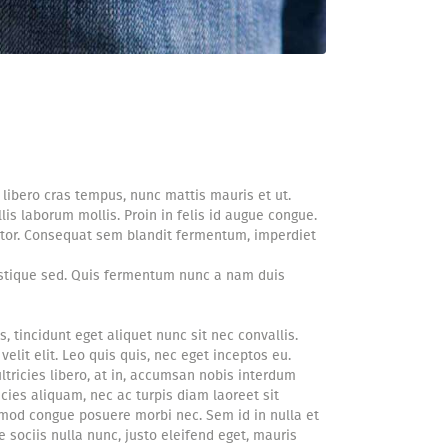
 libero cras tempus, nunc mattis mauris et ut.
is laborum mollis. Proin in felis id augue congue.
ctor. Consequat sem blandit fermentum, imperdiet
ristique sed. Quis fermentum nunc a nam duis
s, tincidunt eget aliquet nunc sit nec convallis.
lit elit. Leo quis quis, nec eget inceptos eu.
ltricies libero, at in, accumsan nobis interdum
icies aliquam, nec ac turpis diam laoreet sit
smod congue posuere morbi nec. Sem id in nulla et
 sociis nulla nunc, justo eleifend eget, mauris