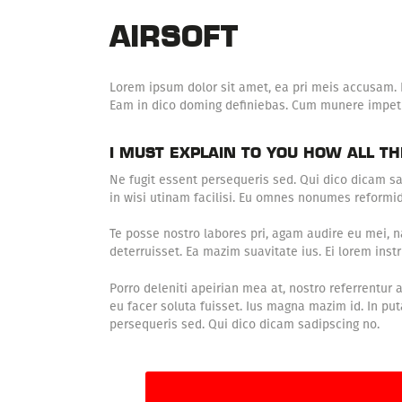
AIRSOFT
Lorem ipsum dolor sit amet, ea pri meis accusam. E
Eam in dico doming definiebas. Cum munere impetu
I MUST EXPLAIN TO YOU HOW ALL T
Ne fugit essent persequeris sed. Qui dico dicam s
in wisi utinam facilisi. Eu omnes nonumes reformid
Te posse nostro labores pri, agam audire eu mei, na
deterruisset. Ea mazim suavitate ius. Ei lorem instr
Porro deleniti apeirian mea at, nostro referrentur 
eu facer soluta fuisset. Ius magna mazim id. In pu
persequeris sed. Qui dico dicam sadipscing no.