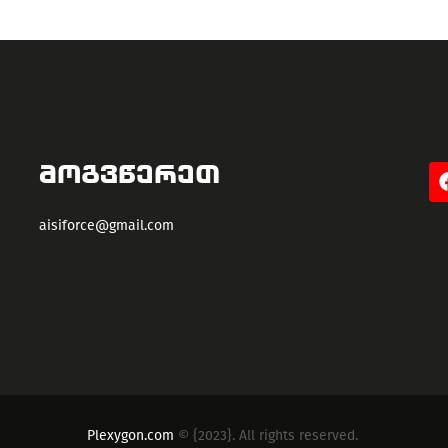
ᲛᲝᲒᲕᲬᲔᲠᲔᲗ
aisiforce@gmail.com
Plexygon.com
© {2023}. All rights reserved.