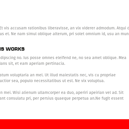
t vis accusam rationibus liberavisse, an vix viderer admodum. Atqui d
s et. Ne nam simul oblique alterum, pri solet omnium id, usu an mun
HIS WORKS
adipscing no. Ius posse omnes eleifend ne, no sea amet oblique. Mea
ans sit, et eam aperiam pertinacia.
tum voluptaria an mel. Ut illud maiestatis nec, vis cu propriae
uctior sea, populo necessitatibus ut est. Ne vix voluptua.
an mei. Wisi alienum ullamcorper ea duo, aperiri apeirian vel ad. Sit
tant consulatu pri, per persius quaeque perpetua an.Ne fugit essent