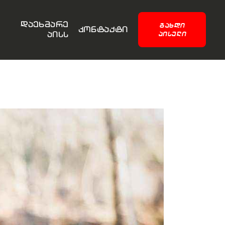
დაეხმარე
ᲒᲐᲮᲓᲘ
კონტაქტი
აისს
ᲐᲘᲡᲔᲚᲘ