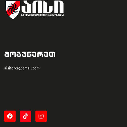
ᲛᲝᲒᲕᲬᲔᲠᲔᲗ
aisiforce@gmail.com