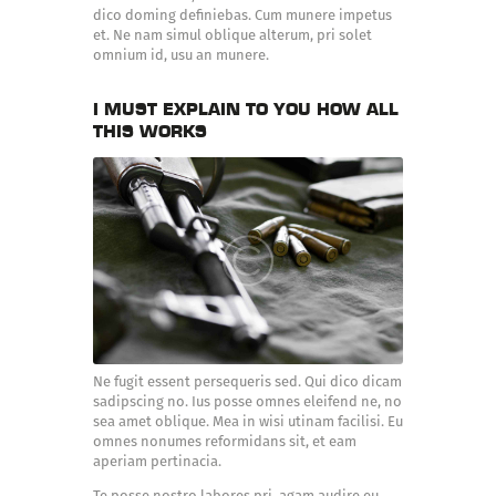
dico doming definiebas. Cum munere impetus
et. Ne nam simul oblique alterum, pri solet
omnium id, usu an munere.
I MUST EXPLAIN TO YOU HOW ALL
THIS WORKS
Ne fugit essent persequeris sed. Qui dico dicam
sadipscing no. Ius posse omnes eleifend ne, no
sea amet oblique. Mea in wisi utinam facilisi. Eu
omnes nonumes reformidans sit, et eam
aperiam pertinacia.
Te posse nostro labores pri, agam audire eu