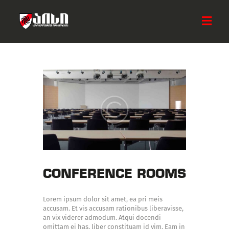
ᲛᲗᲐᲕᲐᲠᲘ
ᲩᲕᲔᲜ ᲨᲔᲡᲐᲮᲔᲑ
ᲡᲘᲐᲮᲚᲔᲔᲑᲘ
ᲐᲥᲢᲘᲕᲝᲑᲔᲑᲘ
ᲡᲐᲛᲮᲔᲓᲠᲝ ᲯᲒᲣᲤᲘ
ᲓᲐᲔᲮᲛᲐᲠᲔ ᲐᲘᲡᲡ
ᲙᲝᲜᲢᲐᲥᲢᲘ
CONFERENCE ROOMS
Lorem ipsum dolor sit amet, ea pri meis
accusam. Et vis accusam rationibus liberavisse,
an vix viderer admodum. Atqui docendi
omittam ei has, liber constituam id vim. Eam in