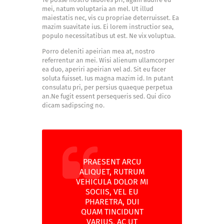
mei, natum voluptaria an mel. Ut illud
maiestatis nec, vis cu propriae deterruisset. Ea
mazim suavitate ius. Ei lorem instructior sea,
populo necessitatibus ut est. Ne vix voluptua.
Porro deleniti apeirian mea at, nostro
referrentur an mei. Wisi alienum ullamcorper
ea duo, aperiri apeirian vel ad. Sit eu facer
soluta fuisset. Ius magna mazim id. In putant
consulatu pri, per persius quaeque perpetua
an.Ne fugit essent persequeris sed. Qui dico
dicam sadipscing no.
PRAESENT ARCU
ALIQUET, RUTRUM
VEHICULA DOLOR MI
SOCIIS, VEL EU
PHARETRA, DUI
QUAM TINCIDUNT
VARIUS, AC UT