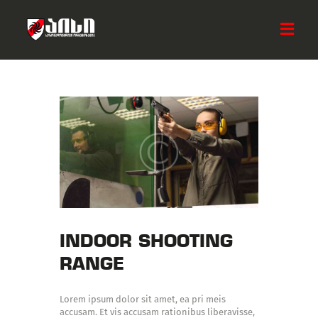
ᲛᲗᲐᲕᲐᲠᲘ
ᲩᲕᲔᲜ ᲨᲔᲡᲐᲮᲔᲑ
ᲡᲘᲐᲮᲚᲔᲔᲑᲘ
ᲐᲥᲢᲘᲕᲝᲑᲔᲑᲘ
ᲡᲐᲛᲮᲔᲓᲠᲝ ᲯᲒᲣᲤᲘ
ᲓᲐᲔᲮᲛᲐᲠᲔ ᲐᲘᲡᲡ
ᲙᲝᲜᲢᲐᲥᲢᲘ
INDOOR SHOOTING
RANGE
Lorem ipsum dolor sit amet, ea pri meis
accusam. Et vis accusam rationibus liberavisse,