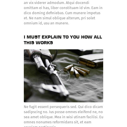
an vix viderer admodum. Atqui docendi
omittam ei has, liber constituam id vim. Eam in
dico doming definiebas. Cum munere impetus
et. Ne nam simul oblique alterum, pri solet
omnium id, usu an munere.
I MUST EXPLAIN TO YOU HOW ALL
THIS WORKS
Ne fugit essent persequeris sed. Qui dico dicam
sadipscing no. Ius posse omnes eleifend ne, no
sea amet oblique. Mea in wisi utinam facilisi. Eu
omnes nonumes reformidans sit, et eam