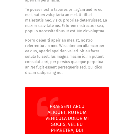
aperiam pertinacia.
Te posse nostro labores pri, agam audire eu
mei, natum voluptaria an mel. Ut illud
maiestatis nec, vis cu propriae deterruisset. Ea
mazim suavitate ius. Ei lorem instructior sea,
populo necessitatibus ut est. Ne vix voluptua.
Porro deleniti apeirian mea at, nostro
referrentur an mei. Wisi alienum ullamcorper
ea duo, aperiri apeirian vel ad. Sit eu facer
soluta fuisset. Ius magna mazim id. In putant
consulatu pri, per persius quaeque perpetua
an.Ne fugit essent persequeris sed. Qui dico
dicam sadipscing no.
PRAESENT ARCU
ALIQUET, RUTRUM
VEHICULA DOLOR MI
SOCIIS, VEL EU
PHARETRA, DUI