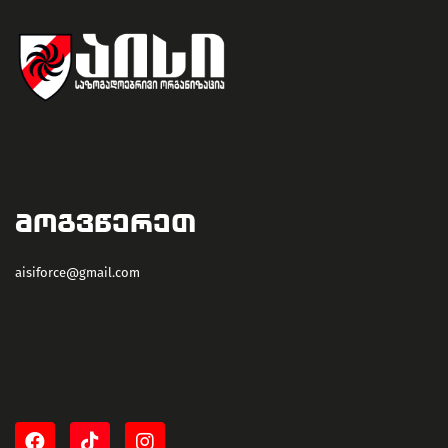
ᲛᲝᲒᲕᲬᲔᲠᲔᲗ
aisiforce@gmail.com