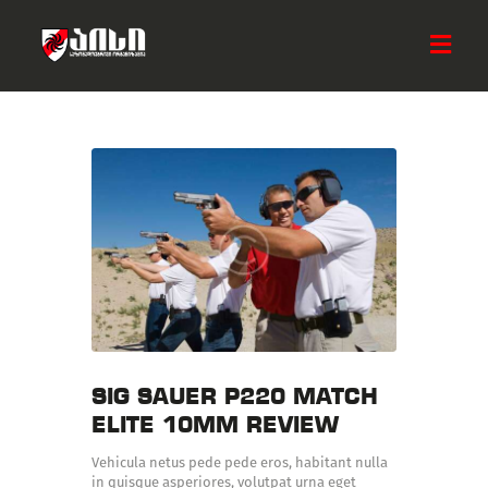
ᲛᲗᲐᲕᲐᲠᲘ
ᲩᲕᲔᲜ ᲨᲔᲡᲐᲮᲔᲑ
ᲡᲘᲐᲮᲚᲔᲔᲑᲘ
ᲐᲥᲢᲘᲕᲝᲑᲔᲑᲘ
ᲡᲐᲛᲮᲔᲓᲠᲝ ᲯᲒᲣᲤᲘ
ᲓᲐᲔᲮᲛᲐᲠᲔ ᲐᲘᲡᲡ
ᲙᲝᲜᲢᲐᲥᲢᲘ
SIG SAUER P220 MATCH
ELITE 10MM REVIEW
Vehicula netus pede pede eros, habitant nulla
in quisque asperiores, volutpat urna eget