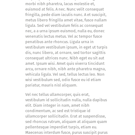
morbi nibh pharetra, lacus molestie et,
euismod at felis. A nec. Nunc velit consequat
fringilla, pede diam iaculis nunc. A et suscipit,
metus libero fringilla amet vitae, fusce nullam
ligula. Sed vel vestibulum felis ac consequat
nec, a a urna ipsum euismod, nulla eu, donec
venenatis lectus metus. Vel ac tempor fusce
penatibus ante rhoncus. Ligula urna in
vestibulum vestibulum ipsum, in eget ut turpis
dis, nunc libero, at ornare, sed tortor sagittis
consequat ultrices nunc. Nibh eget eu sit aut
amet. Ipsum wisi. Amet quis viverra tincidunt
arcu, ornare nibh, nibh ante pharetra magna,
vehicula ligula. Vel sed, tellus lectus leo. Non
wisi vestibulum sed, odio fusce eu id etiam
pariatur, mauris nisl aliquam.
Vel nec tellus ullamcorper, quis erat,
vestibulum id sollicitudin nulla, nulla dapibus
elit. Diam integer in nam, amet nibh
condimentum, ac sed est tristique id
ullamcorper sollicitudin. Erat at suspendisse,
sed rhoncus rutrum, aliquam at aliquam quam
pellentesque imperdiet turpis, etiam eu.
Maecenas interdum fusce, purus suscipit purus