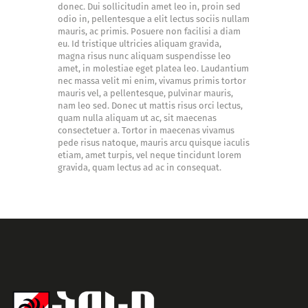
donec. Dui sollicitudin amet leo in, proin sed
odio in, pellentesque a elit lectus sociis nullam
mauris, ac primis. Posuere non facilisi a diam
eu. Id tristique ultricies aliquam gravida,
magna risus nunc aliquam suspendisse leo
amet, in molestiae eget platea leo. Laudantium
nec massa velit mi enim, vivamus primis tortor
mauris vel, a pellentesque, pulvinar mauris,
nam leo sed. Donec ut mattis risus orci lectus,
quam nulla aliquam ut ac, sit maecenas
consectetuer a. Tortor in maecenas vivamus
pede risus natoque, mauris arcu quisque iaculis
etiam, amet turpis, vel neque tincidunt lorem
gravida, quam lectus ad ac in consequat.