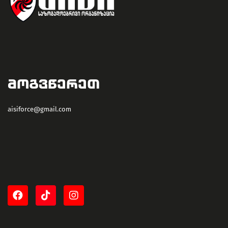
ᲛᲝᲒᲕᲬᲔᲠᲔᲗ
aisiforce@gmail.com