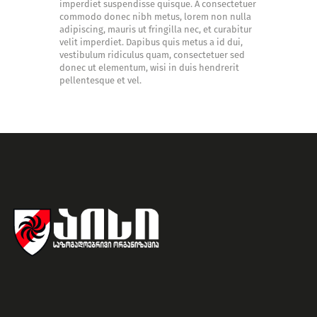
imperdiet suspendisse quisque. A consectetuer
commodo donec nibh metus, lorem non nulla
adipiscing, mauris ut fringilla nec, et curabitur
velit imperdiet. Dapibus quis metus a id dui,
vestibulum ridiculus quam, consectetuer sed
donec ut elementum, wisi in duis hendrerit
pellentesque et vel.