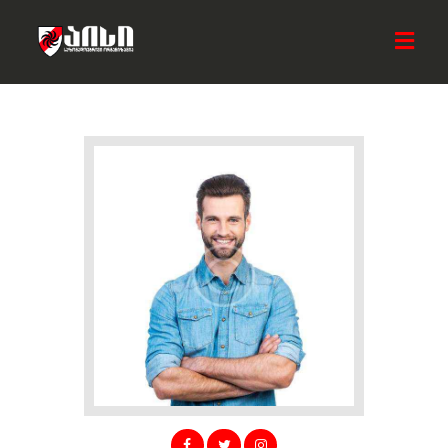
ᲛᲗᲐᲕᲐᲠᲘ
ᲩᲕᲔᲜ ᲨᲔᲡᲐᲮᲔᲑ
ᲡᲘᲐᲮᲚᲔᲔᲑᲘ
ᲐᲥᲢᲘᲕᲝᲑᲔᲑᲘ
ᲡᲐᲛᲮᲔᲓᲠᲝ ᲯᲒᲣᲤᲘ
ᲓᲐᲔᲮᲛᲐᲠᲔ ᲐᲘᲡᲡ
ᲙᲝᲜᲢᲐᲥᲢᲘ