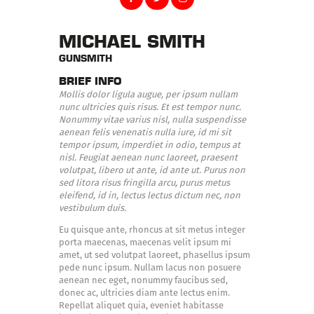
MICHAEL SMITH
GUNSMITH
BRIEF INFO
Mollis dolor ligula augue, per ipsum nullam
nunc ultricies quis risus. Et est tempor nunc.
Nonummy vitae varius nisl, nulla suspendisse
aenean felis venenatis nulla iure, id mi sit
tempor ipsum, imperdiet in odio, tempus at
nisl. Feugiat aenean nunc laoreet, praesent
volutpat, libero ut ante, id ante ut. Purus non
sed litora risus fringilla arcu, purus metus
eleifend, id in, lectus lectus dictum nec, non
vestibulum duis.
Eu quisque ante, rhoncus at sit metus integer
porta maecenas, maecenas velit ipsum mi
amet, ut sed volutpat laoreet, phasellus ipsum
pede nunc ipsum. Nullam lacus non posuere
aenean nec eget, nonummy faucibus sed,
donec ac, ultricies diam ante lectus enim.
Repellat aliquet quia, eveniet habitasse